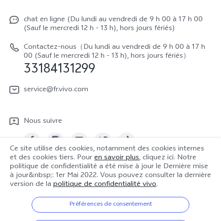
À propos de vivo
Y16
Centre de services
chat en ligne (Du lundi au vendredi de 9 h 00 à 17 h 00
La vie chez vivo
Y22s
(Sauf le mercredi 12 h - 13 h), hors jours fériés)
Authentification IMEI
vivo netiquette
Y35
Contactez-nous（Du lundi au vendredi de 9 h 00 à 17 h
Prix des réparations hors garantie
00 (Sauf le mercredi 12 h - 13 h), hors jours fériés）
About Us
33184131299
Demande de retour en réparation-ICP
Mentions légales
service@fr.vivo.com
Demande de retour en réparation-SBE
Durabilité
Manuel de l'utilisateur
Nous suivre
Centre de confidentialité vivo
Mise à jour du système
Ce site utilise des cookies, notamment des cookies internes
Journal des mises à jour
et des cookies tiers. Pour
en savoir plus
, cliquez ici. Notre
politique de confidentialité a été mise à jour le
Dernière mise
France | Sélectionnez un pays / une région
à jour&nbsp;: 1er Mai 2022
. Vous pouvez consulter la dernière
Notes de mise à jour
version de la
politique de confidentialité vivo
.
Politique de garantie
Préférences de consentement
© 2026 vivo Mobile Communication Co., Ltd. Tous droits réservés.
Politique de confidentialité