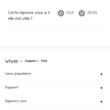
Cette réponse vous a-t-
OUI
NON
elle été utile ?
Support
FAQ
Liens populaires
X90 Pro
Support
V29 Lite 5G
FAQs
Explorez vivo
V23 5G
Funtouch OS