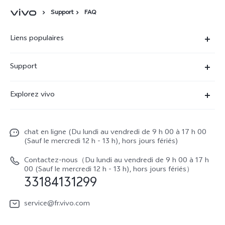
Support
FAQ
Liens populaires
X90 Pro
Support
V29 Lite 5G
FAQs
Explorez vivo
V23 5G
Funtouch OS
À propos de vivo
Y16
Centre de services
chat en ligne (Du lundi au vendredi de 9 h 00 à 17 h 00
La vie chez vivo
Y22s
(Sauf le mercredi 12 h - 13 h), hors jours fériés)
Authentification IMEI
vivo netiquette
Y35
Contactez-nous（Du lundi au vendredi de 9 h 00 à 17 h
Prix des réparations hors garantie
00 (Sauf le mercredi 12 h - 13 h), hors jours fériés）
About Us
33184131299
Demande de retour en réparation-ICP
Mentions légales
service@fr.vivo.com
Demande de retour en réparation-SBE
Durabilité