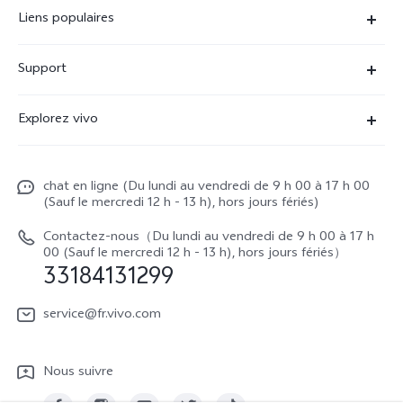
Liens populaires
X90 Pro
Support
V29 Lite 5G
FAQs
Explorez vivo
V23 5G
Funtouch OS
À propos de vivo
Y16
Centre de services
chat en ligne (Du lundi au vendredi de 9 h 00 à 17 h 00
La vie chez vivo
Y22s
(Sauf le mercredi 12 h - 13 h), hors jours fériés)
Authentification IMEI
vivo netiquette
Y35
Contactez-nous（Du lundi au vendredi de 9 h 00 à 17 h
Prix des réparations hors garantie
00 (Sauf le mercredi 12 h - 13 h), hors jours fériés）
About Us
33184131299
Demande de retour en réparation-ICP
Mentions légales
service@fr.vivo.com
Demande de retour en réparation-SBE
Durabilité
Manuel de l'utilisateur
Nous suivre
Centre de confidentialité vivo
Mise à jour du système