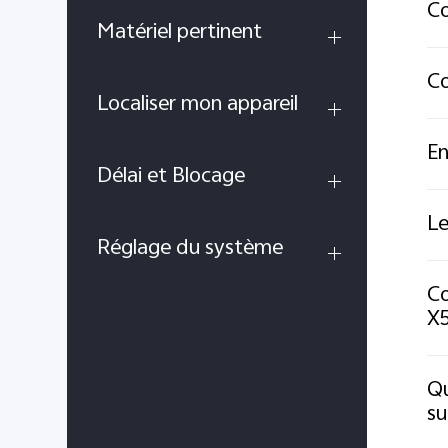
Co
Matériel pertinent
Co
Localiser mon appareil
En
Délai et Blocage
Le
Réglage du système
Co
X5
Qu
su