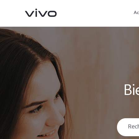
Ac
Bi
X90 Pro
V29 Lite 5G
nouveau