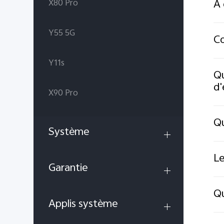
À 
X80 Pro
Y55 5G
Co
Y11s
Qu
d'
X90 Pro
Qu
Système
Le
Garantie
Qu
Applis système