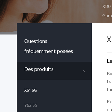
X80 
Gara
X
Questions
fréquemment posées
Le
Des produits
Bi
tr
fa
X51 5G
Re
Y52 5G
da