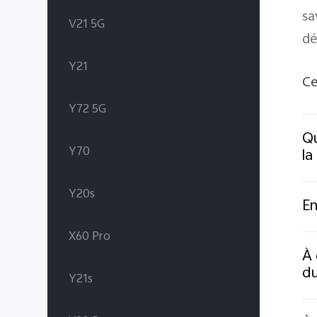
sa
V21 5G
dé
Y21
Ce
Y72 5G
Qu
Y70
la
Y20s
En
X60 Pro
À 
du
Y21s