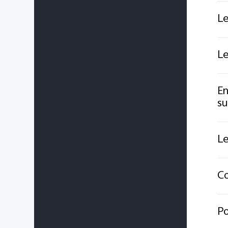
Le
Le
En
su
Le
Co
Po