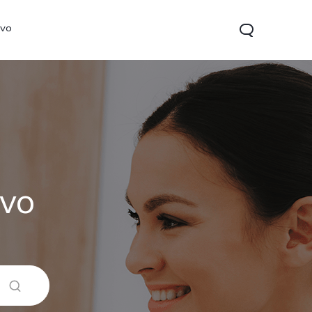
ivo
ivo
Y35
Y22s