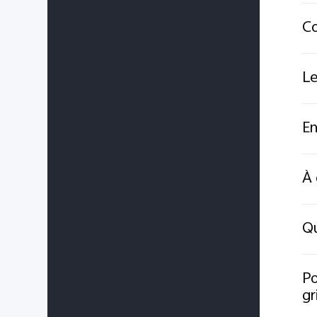
Co
Le
En
À 
Qu
Po
gr