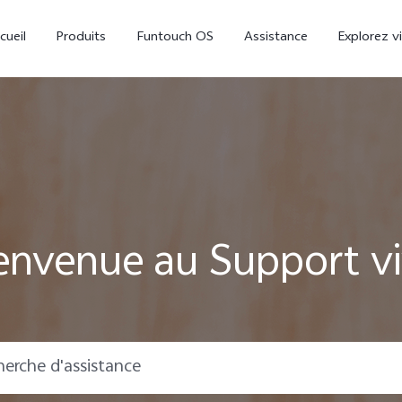
cueil
Produits
Funtouch OS
Assistance
Explorez v
envenue au Support v
V23 5G
Y16