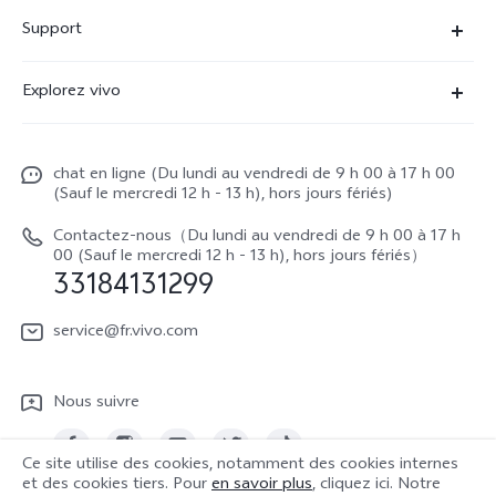
X90 Pro
Support
V29 Lite 5G
FAQs
Explorez vivo
V23 5G
Funtouch OS
À propos de vivo
Y16
Centre de services
chat en ligne (Du lundi au vendredi de 9 h 00 à 17 h 00
La vie chez vivo
Y22s
(Sauf le mercredi 12 h - 13 h), hors jours fériés)
Authentification IMEI
vivo netiquette
Y35
Contactez-nous（Du lundi au vendredi de 9 h 00 à 17 h
Prix des réparations hors garantie
00 (Sauf le mercredi 12 h - 13 h), hors jours fériés）
About Us
33184131299
Demande de retour en réparation-ICP
Mentions légales
service@fr.vivo.com
Demande de retour en réparation-SBE
Durabilité
Manuel de l'utilisateur
Nous suivre
Centre de confidentialité vivo
Mise à jour du système
Ce site utilise des cookies, notamment des cookies internes
Journal des mises à jour
et des cookies tiers. Pour
en savoir plus
, cliquez ici. Notre