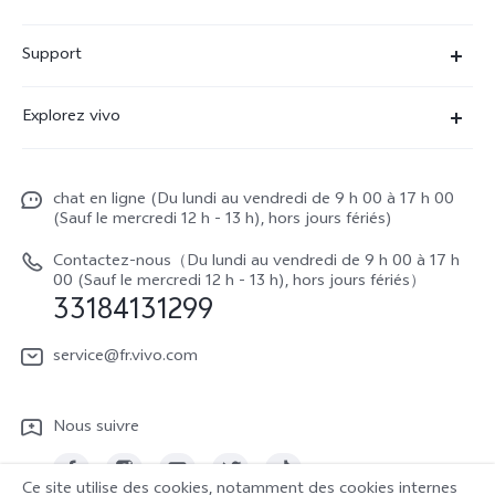
X90 Pro
Support
V29 Lite 5G
FAQs
Explorez vivo
V23 5G
Funtouch OS
À propos de vivo
Y16
Centre de services
chat en ligne (Du lundi au vendredi de 9 h 00 à 17 h 00
La vie chez vivo
Y22s
(Sauf le mercredi 12 h - 13 h), hors jours fériés)
Authentification IMEI
vivo netiquette
Y35
Contactez-nous（Du lundi au vendredi de 9 h 00 à 17 h
Prix des réparations hors garantie
00 (Sauf le mercredi 12 h - 13 h), hors jours fériés）
About Us
33184131299
Demande de retour en réparation-ICP
Mentions légales
service@fr.vivo.com
Demande de retour en réparation-SBE
Durabilité
Manuel de l'utilisateur
Nous suivre
Centre de confidentialité vivo
Mise à jour du système
Ce site utilise des cookies, notamment des cookies internes