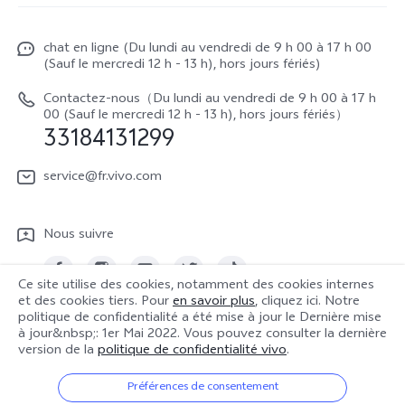
Funtouch OS
À propos de vivo
Y16
Centre de services
chat en ligne (Du lundi au vendredi de 9 h 00 à 17 h 00
La vie chez vivo
Y22s
(Sauf le mercredi 12 h - 13 h), hors jours fériés)
Authentification IMEI
vivo netiquette
Y35
Contactez-nous（Du lundi au vendredi de 9 h 00 à 17 h
Prix des réparations hors garantie
00 (Sauf le mercredi 12 h - 13 h), hors jours fériés）
About Us
33184131299
Demande de retour en réparation-ICP
Mentions légales
service@fr.vivo.com
Demande de retour en réparation-SBE
Durabilité
Manuel de l'utilisateur
Nous suivre
Centre de confidentialité vivo
Mise à jour du système
Ce site utilise des cookies, notamment des cookies internes
Journal des mises à jour
et des cookies tiers. Pour
en savoir plus
, cliquez ici. Notre
politique de confidentialité a été mise à jour le
Dernière mise
France | Sélectionnez un pays / une région
à jour&nbsp;: 1er Mai 2022
. Vous pouvez consulter la dernière
Notes de mise à jour
version de la
politique de confidentialité vivo
.
Politique de garantie
Préférences de consentement