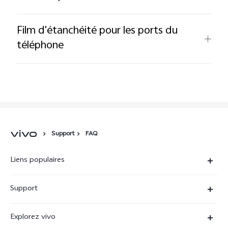
Film d'étanchéité pour les ports du
téléphone
Support
FAQ
Liens populaires
X90 Pro
Support
V29 Lite 5G
FAQs
Explorez vivo
V23 5G