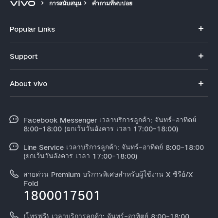
การสนับสนุน
คำถามที่พบบ่อย
Popular Links
V70
ประเทศไทย | เลือกประเทศ/ภูมิภาค
Support
X300 Pro
คำถามที่พบบ่อย
About vivo
X300
ศูนย์บริการ
ข้อมูล
V60 Lite
Funtouch OS
Facebook Messenger เวลาบริการลูกค้า: จันทร์-อาทิตย์
ข้อมูลข่าว
Y31 5G
8:00-18:00 (ยกเว้นวันอังคาร เวลา 17:00-18:00)
อัพเดทระบบ
สมัครงานที่ vivo
Line Service เวลาบริการลูกค้า: จันทร์-อาทิตย์ 8:00-18:00
สอบถามเกี่ยวกับราคาอะไหล่
(ยกเว้นวันอังคาร เวลา 17:00-18:00)
ข้อกฏหมาย
การตรวจยืนยันหมายเลข IMEI
สายด่วน Premium บริการพิเศษสำหรับผู้ใช้งาน X ซีรีย์/X
เกี่ยวกับเรา
Fold
1800017501
คำแนะนำเกี่ยวกับบัตรรับประกันของ vivo
ศูนย์ความเป็นส่วนตัวของวีโว่
ดาวน์โหลด LUTs สำหรับการคืนค่า Log
(โทรฟรี) เวลาบริการลูกค้า: จันทร์-อาทิตย์ 8:00-18:00