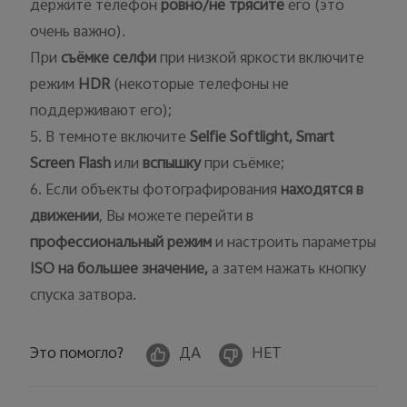
держите телефон
ровно/не трясите
его (это
очень важно).
При
съёмке селфи
при низкой яркости включите
режим
HDR
(некоторые телефоны не
поддерживают его);
5. В темноте включите
Selfie
Softlight
,
Smart
Screen
Flash
или
вспышку
при съёмке;
6. Если объекты фотографирования
находятся в
движении
, Вы можете перейти в
профессиональный режим
и настроить параметры
ISO
на большее значение,
а затем нажать кнопку
спуска затвора.
Это помогло?
ДА
НЕТ