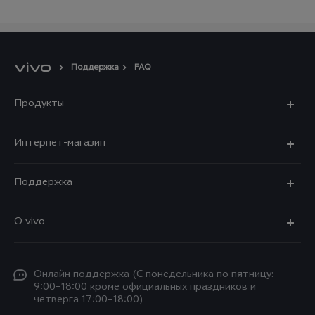
Поддержка
FAQ
Продукты
X300 Ultra
Интернет-магазин
X300 FE
X200 FE
Поддержка
V70 FE
V60 5G
Ремонт с доставкой
V70
O vivo
V60 Lite
FAQs
Y31d
Общая информация
V50 Lite
Funtouch OS
Y11d
Oнлайн поддержка (С понедельника по пятницу:
Пресс-центр
V40 Lite
9:00–18:00 кроме официальных праздников и
Сервисные центры
четверга 17:00–18:00)
Y05
Карьера в vivo
V30 Lite