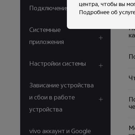
центра, чтобы вы мо
П
Подключения
Подробнее об услуге
П
Системные
к
приложения
По
Настройки системы
Чт
Зависание устройства
и сбои в работе
П
ч
устройства
М
vivo аккаунт и Google