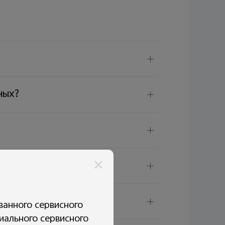
ных?
ых по сети?
ться к сети?
ванного сервисного
иального сервисного