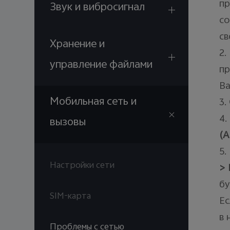
пр
Звук и вибросигнал
со
св
Хранение и
2.
управление файлами
пр
Ва
Мобильная сеть и
3.
4.
вызовы
(
A
5.
Настройки сети
> 
бу
SIM-карта
Ес
в 
Проблемы с сетью