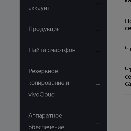
к
аккаунт
П
с
Продукция
Чт
Найти смартфон
Чт
Резервное
с
копирование и
са
vivoCloud
Аппаратное
обеспечение