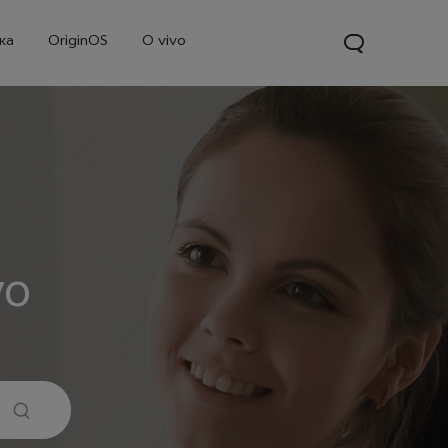
ка
OriginOS
O vivo
vo
V70
Y31d
Новинка