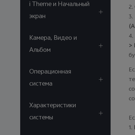
i Theme и Начальный
2.
экран
3.
(
A
4.
Камера, Видео и
> 
Альбом
бу
Ес
Операционная
те
система
со
со
Характеристики
системы
Ес
1.