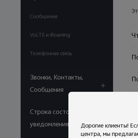
Эт
Сообщения
Чт
VoLTE и iRoaming
Телефонная связь
П
Звонки, Контакты,
П
Сообщения
По
Строка состояния и
Чт
уведомления
Дорогие клиенты! Ес
центра, мы предлага