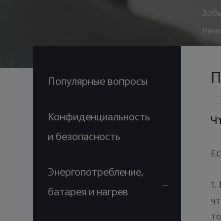
Забы
Рем
П
Популярные вопросы
Конфиденциальность
Чт
и безопасность
Ес
Энергопотребление,
1.
батарея и нагрев
чт
то