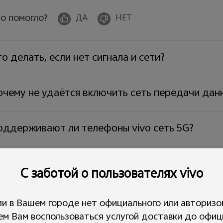
о помогло?
ДА
НЕТ
о делать, если нет сигнала и сети?
очему не удаётся включить сеть передачи дан
оддерживают ли телефоны vivo сеть 5G?
чему не удаётся использовать передачу данн
С заботой о пользователях vivo
о делать, если приложения не могут подключи
ли в Вашем городе нет официального или авторизо
ем Вам воспользоваться услугой доставки до офиц