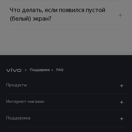
Что делать, если появился пустой
(белый) экран?
Поддержка
FAQ
Продукты
X300 Ultra
Интернет-магазин
X300 FE
X200 FE
Поддержка
V70 FE
V60 5G
Ремонт с доставкой