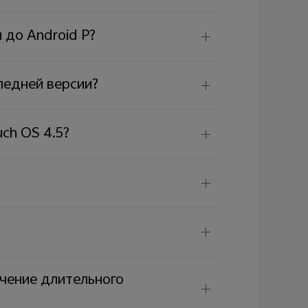
 до Android P?
ледней версии?
ch OS 4.5?
ечение длительного