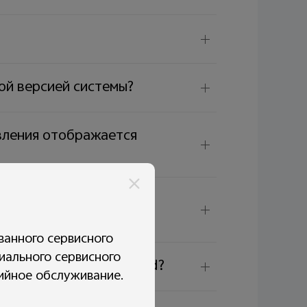
ой версией системы?
овления отображается
чие новых версий
ванного сервисного
иального сервисного
ча безопасности Android?
тийное обслуживание.