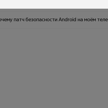
о делать, если не получается закончить скач
чему патч безопасности Android на моём тел