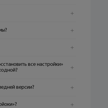
мы?
осстановить все настройки»
ходной?
ледней версии?
рйоки»?