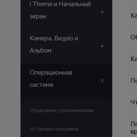
i Theme и Начальный
Ка
экран
О
Камера, Видео и
Альбом
Ка
Операционная
П
система
Чт
Управление приложениями
По
Установка прошивки
в