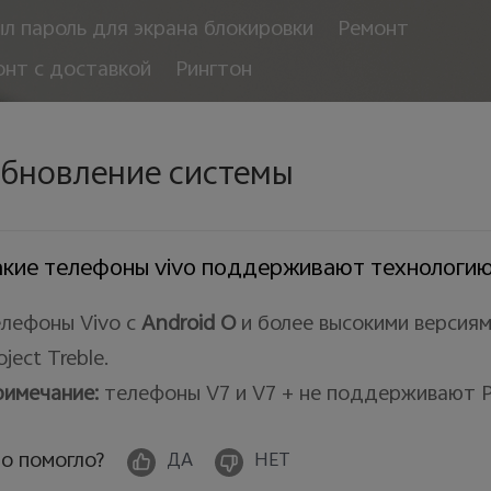
л пароль для экрана блокировки
Ремонт
онт с доставкой
Рингтон
бновление системы
кие телефоны vivo поддерживают технологию P
лефоны Vivo с
Android
O
и более высокими верси
oject Treble.
имечание:
телефоны V7 и V7 + не поддерживают Pro
о помогло?
ДА
НЕТ