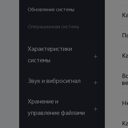
Обновление системы
К
Операционная система
П
Характеристики
К
системы
Во
Звук и вибросигнал
в
Хранение и
Н
управление файлами
К