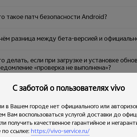
о такое патч безопасности Android?
 чём разница между бета-версией и официальн
о делать, если при загрузке и установке обн
ведомление «проверка не выполнена»?
С заботой о пользователях vivo
о делать, если не получается проверить нали
бновления?
ли в Вашем городе нет официального или авторизо
ем Вам воспользоваться услугой доставки до офиц
к проверить дату последнего обновления пат
гли получить качественное гарантийное и негаран
 по ссылке:
https://vivo-service.ru/