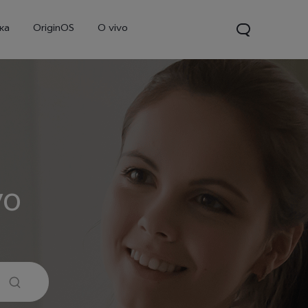
ка
OriginOS
O vivo
vo
V70
Y31d
Новинка