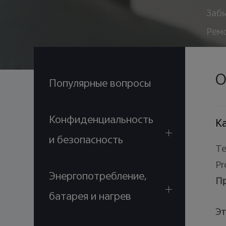
Забы
Рем
О
Популярные вопросы
Конфиденциальность
Ка
и безопасность
Те
Pr
Энергопотребление,
Пр
батарея и нагрев
Эт