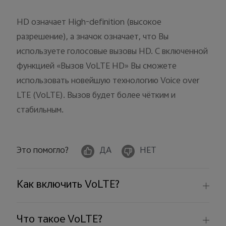
HD означает High-definition (высокое
разрешение), а значок означает, что Вы
используете голосовые вызовы HD. С включенной
Россия | Выберите страну/регион
функцией «Вызов VoLTE HD» Вы сможете
использовать новейшую технологию Voice over
LTE (VoLTE). Вызов будет более чётким и
стабильным.
Это помогло?
ДА
НЕТ
Как включить VoLTE?
Что такое VoLTE?