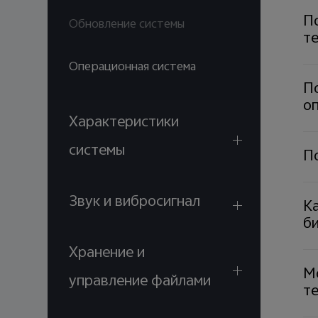
По
Обновление системы
т
Операционная система
П
оп
Характеристики
системы
П
Звук и вибросигнал
Ка
б
Хранение и
М
управление файлами
т