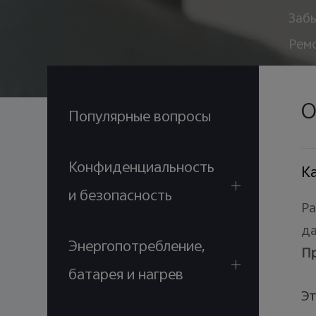
Забы
Рем
О
Популярные вопросы
Конфиденциальность
Ка
и безопасность
Ра
да
Энергопотребление,
П
батарея и нагрев
Эт