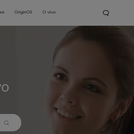
ка
OriginOS
O vivo
vo
V70
Y31d
Новинка