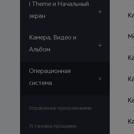
i Theme и Начальный
К
экран
М
Камера, Видео и
Альбом
К
Операционная
К
система
К
Управление приложениями
К
Установка прошивки