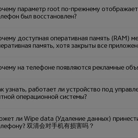
чему параметр root по-прежнему отображается 
елефон был восстановлен?
очему доступная оперативная память (RAM) ме
еративная память, хотя закрыты все приложен
очему на телефоне появляются рекламные объ
к узнать, работает ли устройство под управл
итной операционной системы?
ожет ли Wipe data (Удаление данных) принест
елефону? 双清会对手机有损害吗？