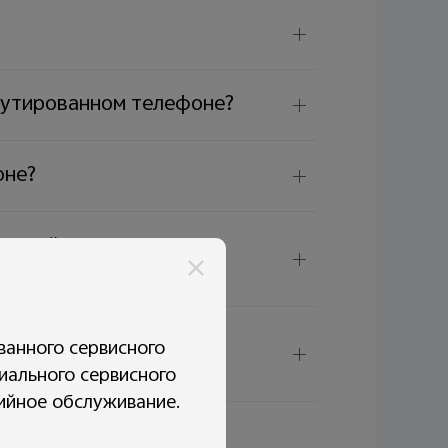
рутированном телефоне?
оне?
жений меньше, чем
едомление, что
ванного сервисного
иального сервисного
тийное обслуживание.