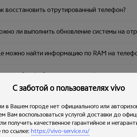
ак восстановить отрутированный телефон?
ожно ли выполнить обновление системы на от
де можно найти информацию по RAM на телеф
очему общий объем оперативной памяти прило
спользуемая оперативная память?
С заботой о пользователях vivo
о делать, если на телефоне высвечивается ув
ли в Вашем городе нет официального или авторизо
Шифрование не удалось выполнить»?
ем Вам воспользоваться услугой доставки до офиц
гли получить качественное гарантийное и негаран
 по ссылке:
https://vivo-service.ru/