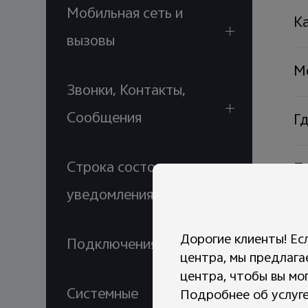
Мобильная сеть и
К
вызовы
М
Звонки, Контакты,
Сообщения
Г
Строка состояния и
П
и
уведомления
Чт
Дорогие клиенты! Ес
Подключения
«
центра, мы предлага
центра, чтобы вы мо
Системные
Подробнее об услуге