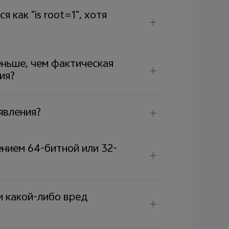
как "is root=1", хотя
ньше, чем фактическая
ия?
явления?
ением 64-битной или 32-
и какой-либо вред