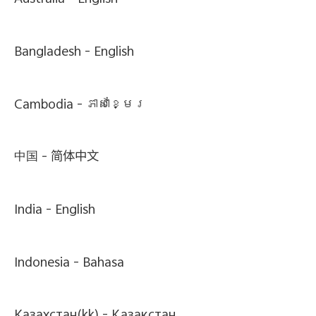
Australia -
English
Bangladesh -
English
Cambodia -
ភាសាខ្មែរ
中国 -
简体中文
India -
English
Indonesia -
Bahasa