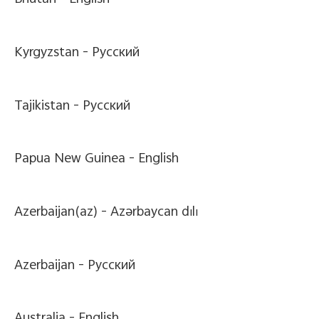
Bhutan -
English
Kyrgyzstan -
Pусский
Tajikistan -
Pусский
Papua New Guinea -
English
Azerbaijan(az) -
Azərbaycan dili
Azerbaijan -
Pусский