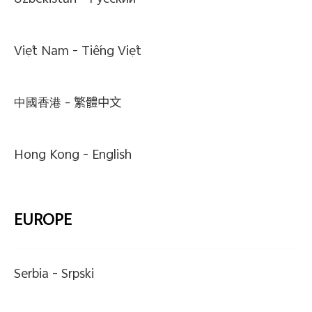
Uzbekistan -
Pусский
Việt Nam -
Tiếng Việt
中國香港 -
繁體中文
Hong Kong -
English
EUROPE
Serbia -
Srpski