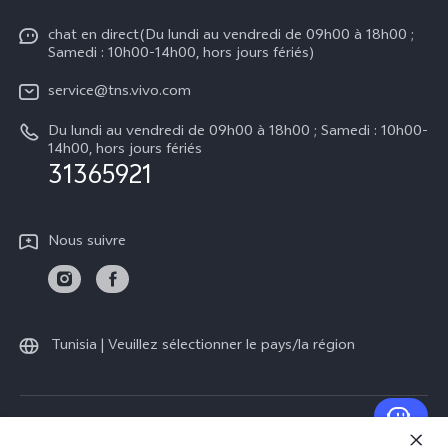
V70 FE
Authentification IMEI
chat en direct(Du lundi au vendredi de 09h00 à 18h00 ;
Legal Notice
V50
Samedi : 10h00-14h00, hors jours fériés)
Mise à jour du système
À propos de vivo
Y21d
service@tns.vivo.com
Instructions de garantie vivo
Centre de confidentialité vivo
Du lundi au vendredi de 09h00 à 18h00 ; Samedi : 10h00-
Y29
14h00, hors jours fériés
Durabilité
31365921
Nous suivre
Tunisia | Veuillez sélectionner le pays/la région
© 2026 vivo Mobile Communication Co., Ltd. Tous droits réservés.