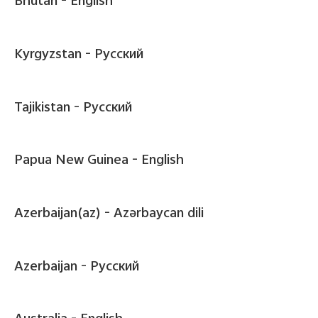
Bhutan -
English
Kyrgyzstan -
Pусский
Tajikistan -
Pусский
Papua New Guinea -
English
Azerbaijan(az) -
Azərbaycan dili
Azerbaijan -
Pусский