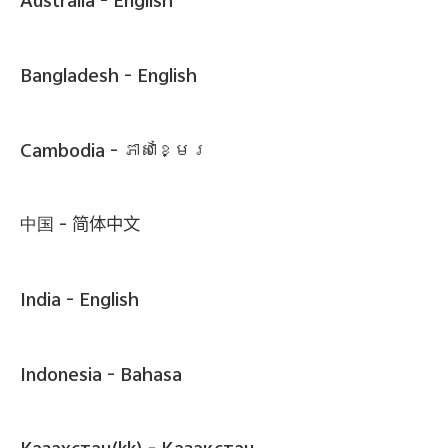
Australia -
English
Bangladesh -
English
Cambodia -
ភាសាខ្មែរ
中国 -
简体中文
India -
English
Indonesia -
Bahasa