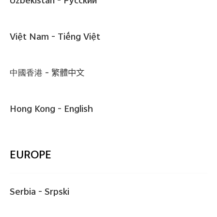
Uzbekistan -
Pусский
Việt Nam -
Tiếng Việt
中國香港 -
繁體中文
Hong Kong -
English
EUROPE
Serbia -
Srpski