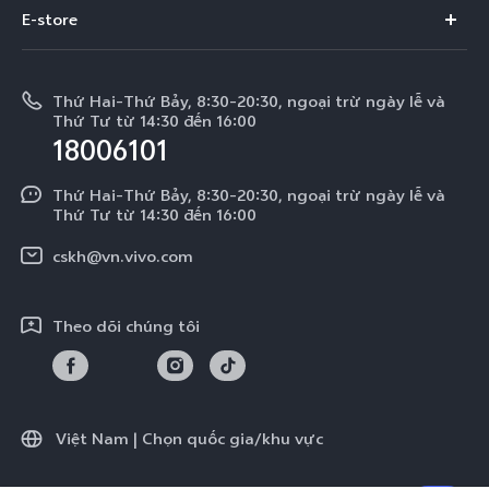
Thông tin
V60 Lite 5G
E-store
Funtouch OS
Tin tức
V50 Lite 5G
E-store
Cập nhật hệ thống
Thông báo pháp lý
V50 Lite
Thứ Hai-Thứ Bảy, 8:30-20:30, ngoại trừ ngày lễ và
Tra cứu giá linh kiện
Thứ Tư từ 14:30 đến 16:00
Về chúng tôi
18006101
Y39 5G
Xác thực bằng IMEI
Trung tâm Quyền riêng tư của vivo
Y29
Thứ Hai-Thứ Bảy, 8:30-20:30, ngoại trừ ngày lễ và
Dịch vụ cuộc hẹn
Thứ Tư từ 14:30 đến 16:00
Tính Bền Vững
Y19s Pro
Truy vấn tiến độ sửa chữa
cskh@vn.vivo.com
Y04
Prize-giving Quiz
Theo dõi chúng tôi
Chính sách bảo hành của vivo
Tải LUTs để khôi phục Log
Việt Nam | Chọn quốc gia/khu vực