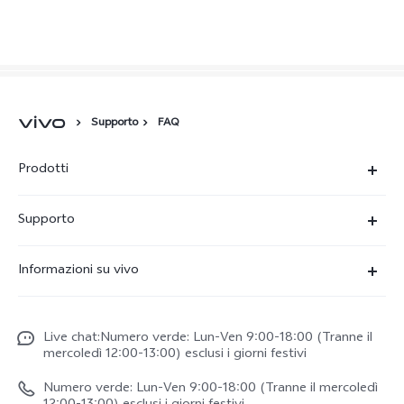
Supporto
FAQ
Prodotti
X300-Ultra (NEW)
Supporto
X300 Pro
FAQs
Informazioni su vivo
X300
Centro Assistenza
Newsroom
V70
Funtouch OS
Live chat:Numero verde: Lun-Ven 9:00-18:00 (Tranne il
Lavori con noi
V70 FE
mercoledì 12:00-13:00) esclusi i giorni festivi
Autenticazione IMEI
Netiquette vivo
vivo Watch GT 2
Numero verde: Lun-Ven 9:00-18:00 (Tranne il mercoledì
Aggiornamento del sistema