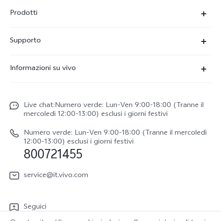
Prodotti
X300-Ultra (NEW)
Supporto
X300 Pro
FAQs
Informazioni su vivo
X300
Centro Assistenza
Newsroom
V70
Funtouch OS
Live chat:Numero verde: Lun-Ven 9:00-18:00 (Tranne il
Lavori con noi
V70 FE
mercoledì 12:00-13:00) esclusi i giorni festivi
Autenticazione IMEI
Netiquette vivo
vivo Watch GT 2
Numero verde: Lun-Ven 9:00-18:00 (Tranne il mercoledì
Aggiornamento del sistema
12:00-13:00) esclusi i giorni festivi
Note legali
800721455
Y31 5G
Manuale utente
Chi siamo
vivo Buds Air3
service@it.vivo.com
Informazioni sulla Garanzia
Sostenibilità
Scarica le LUT per il ripristino di Log
Seguici
Centro per la privacy di vivo