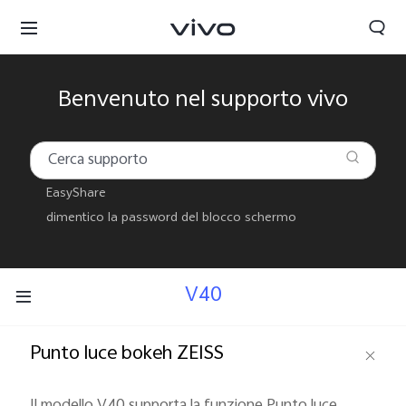
Benvenuto nel supporto vivo
EasyShare
dimentico la password del blocco schermo
V40
Punto luce bokeh ZEISS
Il modello V40 supporta la funzione Punto luce