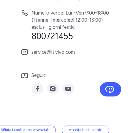
Numero verde: Lun-Ven 9:00-18:00
(Tranne il mercoledì 12:00-13:00)
esclusi i giorni festivi
800721455
service@it.vivo.com
Seguici
|
Politica sui dati
|
Italia | Seleziona paese/regione
Rifiuta i cookie non essenziali
Accetta tutti i cookie