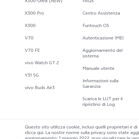
X300-Ultra (NEW)
FAQs
X300 Pro
Centro Assistenza
X300
Funtouch OS
V70
Autenticazione IMEI
V70 FE
Aggiornamento del
sistema
vivo Watch GT 2
Manuale utente
Y31 5G
Informazioni sulla
Garanzia
vivo Buds Air3
Scarica le LUT per il
ripristino di Log
Questo sito utilizza cookie, inclusi quelli proprietari e di
clicca qui. La nostre norme sulla privacy sono state ag
© 2026 vivo Mobile Communication Co., Ltd. Tutti i diritti riservati.
aggiornamento: 1 maggio 2022
, puoi visualizzare la ve