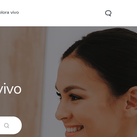
plora vivo
vivo
V70 FE
Y31 5G
vivo Watch GT 2