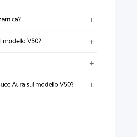
inamica?
ul modello V50?
 Luce Aura sul modello V50?