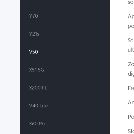
so
Ap
Y70
po
Y21s
St
ul
V50
Zo
X51 5G
di
Fr
X200 FE
An
V40 Lite
Po
X60 Pro
Sl