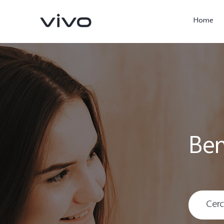
Home
Ben
X300 Ultra
X300 Pro
nuovo
nuovo