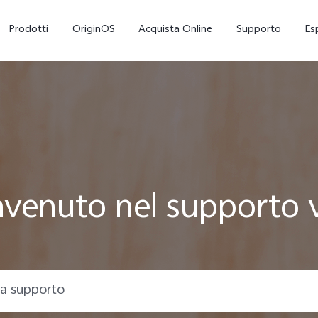
Prodotti
OriginOS
Acquista Online
Supporto
Es
venuto nel supporto 
X300
V70 5G
nuovo