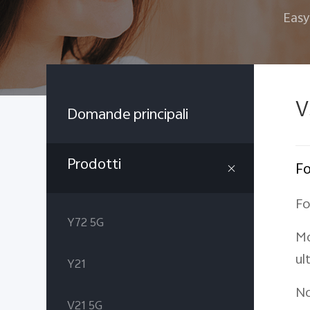
Easy
V
Domande principali
Prodotti
Fo
Fo
Y72 5G
Mo
ul
Y21
No
V21 5G