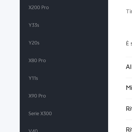
X200 Pro
Ti
Y33s
Y20s
È 
X80 Pro
AI
Y11s
Mi
X90 Pro
Ri
Serie X300
Ri
V40