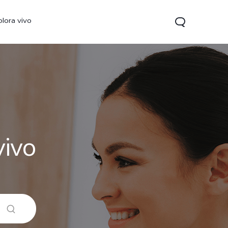
plora vivo
vivo
V70 FE
Y31 5G
vivo Watch GT 2