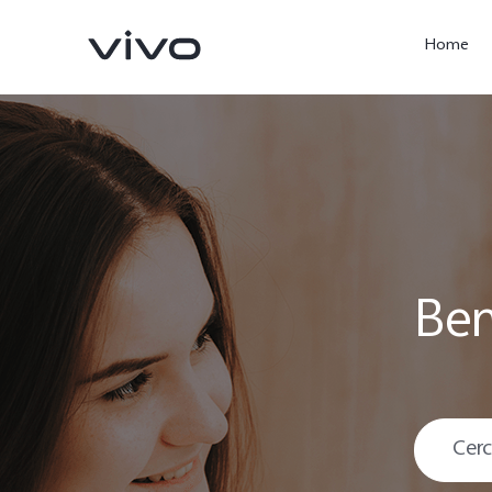
Home
Ben
X300 Ultra
X300 Pro
nuovo
nuovo