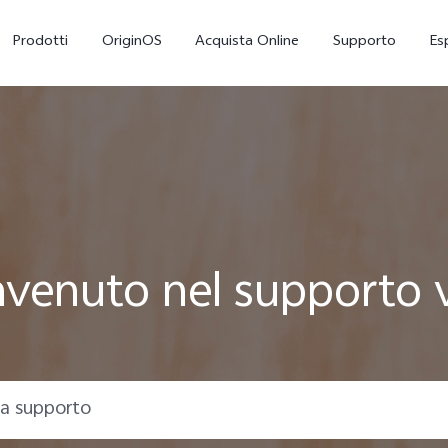
Prodotti
OriginOS
Acquista Online
Supporto
Es
venuto nel supporto 
X300
V70 5G
nuovo