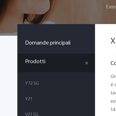
Easy
X
Domande principali
Prodotti
Co
Gr
Y72 5G
è 
te
Y21
es
14
V21 5G