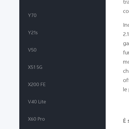
tr
co
Y70
In
Y21s
2.
ga
V50
fu
mo
X51 5G
ch
of
X200 FE
le
V40 Lite
X60 Pro
È 