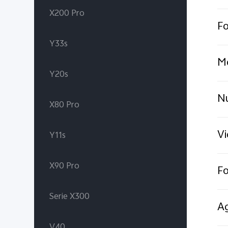
X200 Pro
Fo
Y33s
Mo
Y20s
Nu
X80 Pro
Vi
Y11s
X90 Pro
Fo
Serie X300
Ag
V40