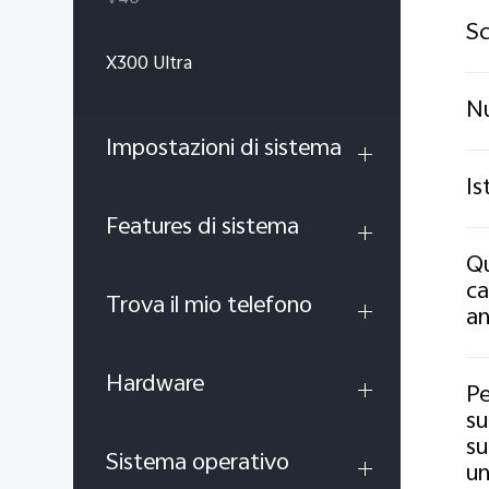
Sc
X300 Ultra
Nu
Impostazioni di sistema
Is
Features di sistema
Qu
ca
Trova il mio telefono
an
Hardware
Pe
su
su
Sistema operativo
un