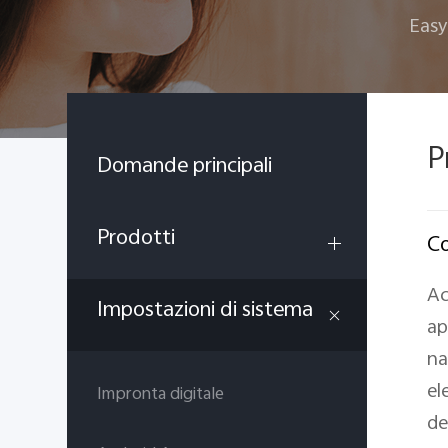
Easy
P
Domande principali
Prodotti
Co
Ac
Impostazioni di sistema
ap
na
el
Impronta digitale
de