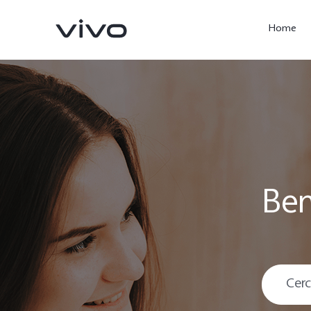
Home
Ben
X300 Ultra
X300 Pro
nuovo
nuovo