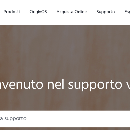
Prodotti
OriginOS
Acquista Online
Supporto
Es
venuto nel supporto 
X300
V70 5G
nuovo