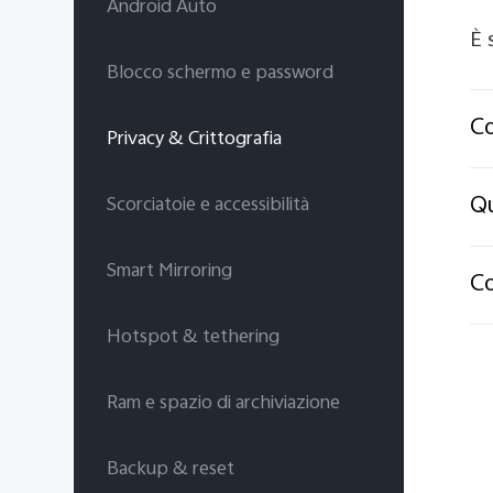
Android Auto
È 
Blocco schermo e password
Co
Privacy & Crittografia
Qu
Scorciatoie e accessibilità
Smart Mirroring
Co
Hotspot & tethering
Ram e spazio di archiviazione
Backup & reset