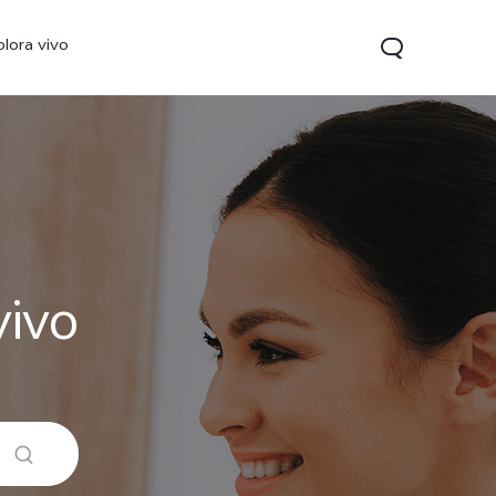
plora vivo
vivo
V70 FE
Y31 5G
vivo Watch GT 2