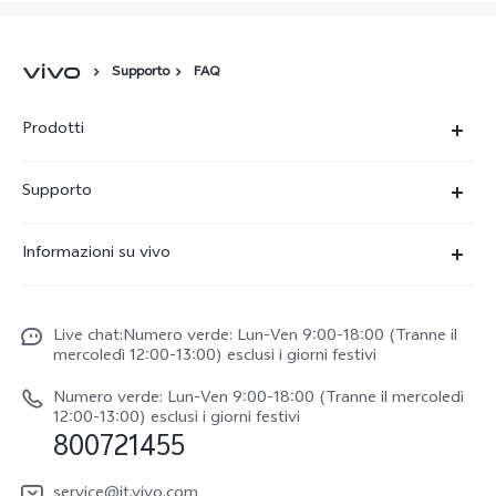
Supporto
FAQ
Prodotti
X300-Ultra (NEW)
Supporto
X300 Pro
FAQs
Informazioni su vivo
X300
Centro Assistenza
Newsroom
V70
Funtouch OS
Live chat:Numero verde: Lun-Ven 9:00-18:00 (Tranne il
Lavori con noi
V70 FE
mercoledì 12:00-13:00) esclusi i giorni festivi
Autenticazione IMEI
Netiquette vivo
vivo Watch GT 2
Numero verde: Lun-Ven 9:00-18:00 (Tranne il mercoledì
Aggiornamento del sistema
12:00-13:00) esclusi i giorni festivi
Note legali
800721455
Y31 5G
Manuale utente
Chi siamo
vivo Buds Air3
service@it.vivo.com