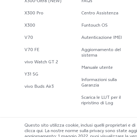
X300-Ultra (NEW)
FAQs
X300 Pro
Centro Assistenza
X300
Funtouch OS
V70
Autenticazione IMEI
V70 FE
Aggiornamento del
sistema
vivo Watch GT 2
Manuale utente
Y31 5G
Informazioni sulla
Garanzia
vivo Buds Air3
Scarica le LUT per il
ripristino di Log
Questo sito utilizza cookie, inclusi quelli proprietari e di
clicca qui. La nostre norme sulla privacy sono state ag
© 2026 vivo Mobile Communication Co., Ltd. Tutti i diritti riservati.
aggiornamento: 1 maggio 2022
, puoi visualizzare la ve