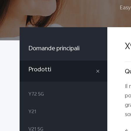
Easy
X
Domande principali
Prodotti
Qu
Il
Y72 5G
po
gr
Y21
so
V21 5G