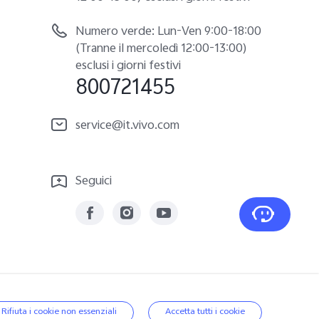
Numero verde: Lun-Ven 9:00-18:00
(Tranne il mercoledì 12:00-13:00)
esclusi i giorni festivi
800721455
service@it.vivo.com
Seguici
|
Politica sui dati
|
Italia | Seleziona paese/regione
Rifiuta i cookie non essenziali
Accetta tutti i cookie