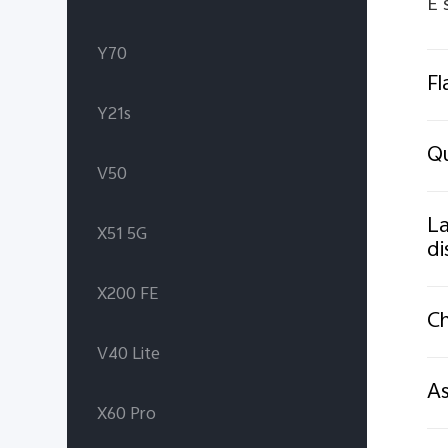
È 
Y70
Fl
Y21s
Qu
V50
La
X51 5G
di
X200 FE
Ch
V40 Lite
As
X60 Pro