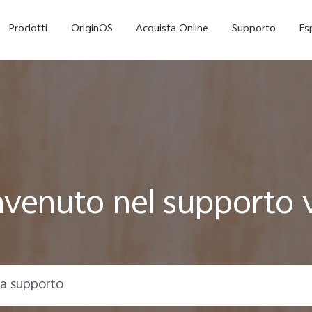
Prodotti
OriginOS
Acquista Online
Supporto
Es
venuto nel supporto 
X300
V70 5G
nuovo