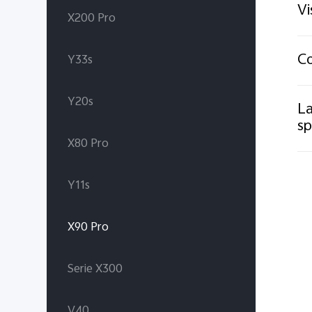
Vi
X200 Pro
Co
Y33s
Y20s
La
sp
X80 Pro
Y11s
X90 Pro
Serie X300
V40