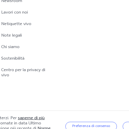
Newsroom
Lavori con noi
Netiquette vivo
Note legali
Chi siamo
Sostenibilità
Centro per la privacy di
vivo
 terzi. Per
saperne di più
giornate in data
Ultimo
|
Politica sulla riservatezza
|
Gestione dei Cookie
|
Supporto per la privacy
Preferenza di consenso
rsione più recente di
Norme