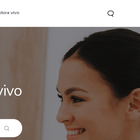
plora vivo
vivo
V70 FE
Y31 5G
vivo Watch GT 2