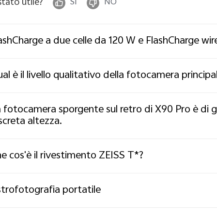
stato utile?
SÌ
NO
ashCharge a due celle da 120 W e FlashCharge wir
al è il livello qualitativo della fotocamera principa
 fotocamera sporgente sul retro di X90 Pro è di g
screta altezza.
e cos'è il rivestimento ZEISS T*?
trofotografia portatile