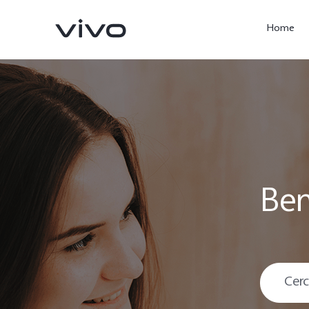
Home
Ben
X300 Ultra
X300 Pro
nuovo
nuovo