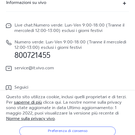
Informazioni su vivo
X300
Centro Assistenza
Newsroom
V70
Funtouch OS
Live chat:Numero verde: Lun-Ven 9:00-18:00 (Tranne il
Lavori con noi
V70 FE
mercoledì 12:00-13:00) esclusi i giorni festivi
Autenticazione IMEI
Netiquette vivo
vivo Watch GT 2
Numero verde: Lun-Ven 9:00-18:00 (Tranne il mercoledì
Aggiornamento del sistema
12:00-13:00) esclusi i giorni festivi
Note legali
800721455
Y31 5G
Manuale utente
Chi siamo
vivo Buds Air3
service@it.vivo.com
Informazioni sulla Garanzia
Sostenibilità
Scarica le LUT per il ripristino di Log
Seguici
Centro per la privacy di vivo
Questo sito utilizza cookie, inclusi quelli proprietari e di terzi.
Per
saperne di più
clicca qui. La nostre norme sulla privacy
sono state aggiornate in data
Ultimo aggiornamento: 1
maggio 2022
, puoi visualizzare la versione più recente di
Norme sulla privacy vivo
.
Italia | Seleziona paese/regione
Preferenza di consenso