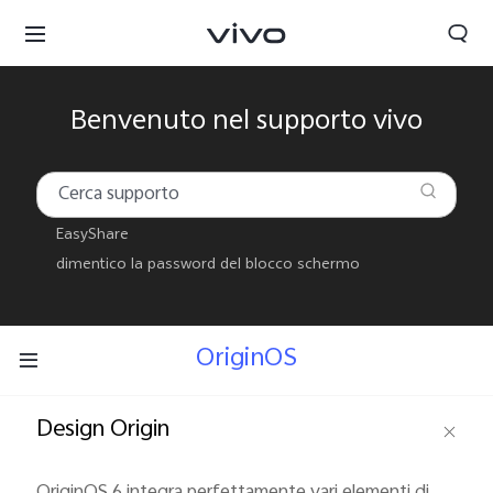
Benvenuto nel supporto vivo
EasyShare
dimentico la password del blocco schermo
OriginOS
Design Origin
OriginOS 6 integra perfettamente vari elementi di