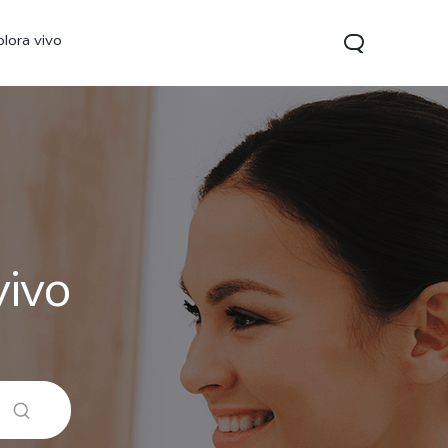
plora vivo
vivo
V70 FE
Y31 5G
vivo Watch GT 2