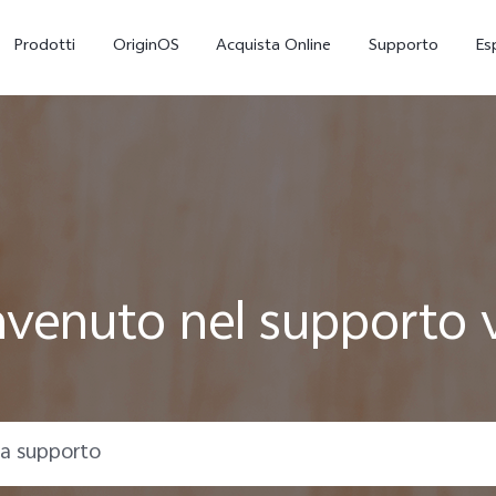
Prodotti
OriginOS
Acquista Online
Supporto
Es
venuto nel supporto 
X300
V70 5G
nuovo