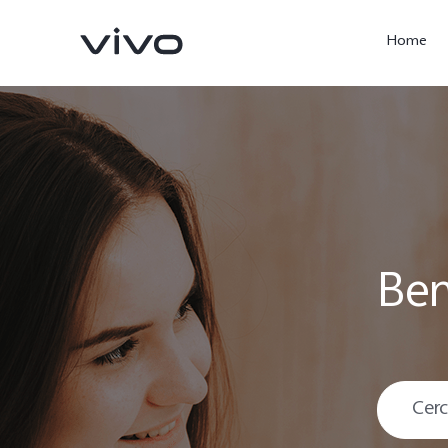
Home
Ben
X300 Ultra
X300 Pro
nuovo
nuovo