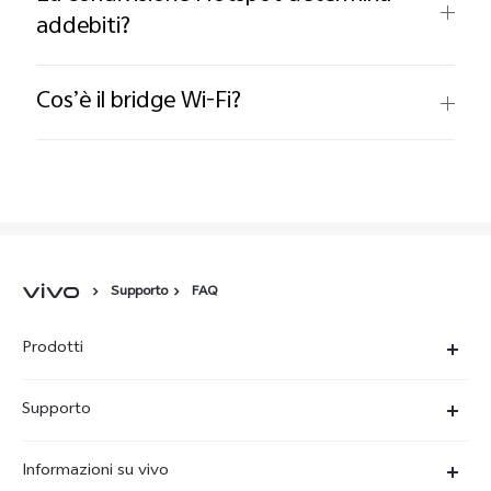
addebiti?
Cos’è il bridge Wi-Fi?
Supporto
FAQ
Prodotti
X300-Ultra (NEW)
Supporto
X300 Pro
FAQs
Informazioni su vivo
X300