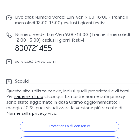
Centro Assistenza
Newsroom
V70
Funtouch OS
Live chat:Numero verde: Lun-Ven 9:00-18:00 (Tranne il
Lavori con noi
V70 FE
mercoledì 12:00-13:00) esclusi i giorni festivi
Autenticazione IMEI
Netiquette vivo
vivo Watch GT 2
Numero verde: Lun-Ven 9:00-18:00 (Tranne il mercoledì
Aggiornamento del sistema
12:00-13:00) esclusi i giorni festivi
Note legali
800721455
Y31 5G
Manuale utente
Chi siamo
vivo Buds Air3
service@it.vivo.com
Informazioni sulla Garanzia
Sostenibilità
Scarica le LUT per il ripristino di Log
Seguici
Centro per la privacy di vivo
Questo sito utilizza cookie, inclusi quelli proprietari e di terzi.
Per
saperne di più
clicca qui. La nostre norme sulla privacy
sono state aggiornate in data
Ultimo aggiornamento: 1
maggio 2022
, puoi visualizzare la versione più recente di
Norme sulla privacy vivo
.
Italia | Seleziona paese/regione
Preferenza di consenso