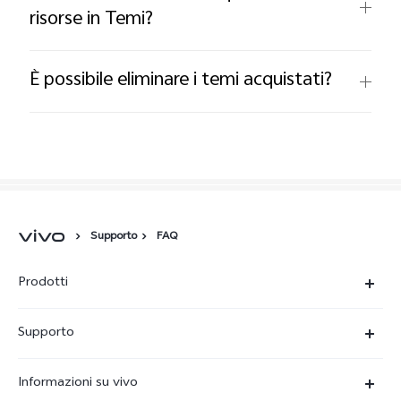
risorse in Temi?
È possibile eliminare i temi acquistati?
Supporto
FAQ
Prodotti
X300-Ultra (NEW)
Supporto
X300 Pro
FAQs
Informazioni su vivo
X300