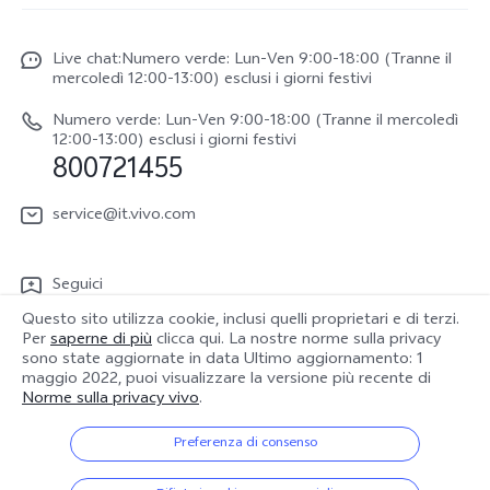
Centro Assistenza
Newsroom
V70
Funtouch OS
Live chat:Numero verde: Lun-Ven 9:00-18:00 (Tranne il
Lavori con noi
V70 FE
mercoledì 12:00-13:00) esclusi i giorni festivi
Autenticazione IMEI
Netiquette vivo
vivo Watch GT 2
Numero verde: Lun-Ven 9:00-18:00 (Tranne il mercoledì
Aggiornamento del sistema
12:00-13:00) esclusi i giorni festivi
Note legali
800721455
Y31 5G
Manuale utente
Chi siamo
vivo Buds Air3
service@it.vivo.com
Informazioni sulla Garanzia
Sostenibilità
Scarica le LUT per il ripristino di Log
Seguici
Centro per la privacy di vivo
Questo sito utilizza cookie, inclusi quelli proprietari e di terzi.
Per
saperne di più
clicca qui. La nostre norme sulla privacy
sono state aggiornate in data
Ultimo aggiornamento: 1
maggio 2022
, puoi visualizzare la versione più recente di
Italia | Seleziona paese/regione
Norme sulla privacy vivo
.
Preferenza di consenso