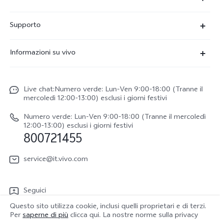
X300-Ultra (NEW)
Supporto
X300 Pro
FAQs
Informazioni su vivo
X300
Centro Assistenza
Newsroom
V70
Funtouch OS
Live chat:Numero verde: Lun-Ven 9:00-18:00 (Tranne il
Lavori con noi
V70 FE
mercoledì 12:00-13:00) esclusi i giorni festivi
Autenticazione IMEI
Netiquette vivo
vivo Watch GT 2
Numero verde: Lun-Ven 9:00-18:00 (Tranne il mercoledì
Aggiornamento del sistema
12:00-13:00) esclusi i giorni festivi
Note legali
800721455
Y31 5G
Manuale utente
Chi siamo
vivo Buds Air3
service@it.vivo.com
Informazioni sulla Garanzia
Sostenibilità
Scarica le LUT per il ripristino di Log
Seguici
Centro per la privacy di vivo
Questo sito utilizza cookie, inclusi quelli proprietari e di terzi.
Per
saperne di più
clicca qui. La nostre norme sulla privacy