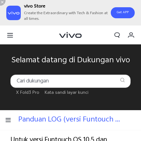
vivo Store
Get APP
Create the Extraordinary with Tech & Fashion at
all times.
Orderan saya
Keranjang
Masuk/Daftar
Selamat datang di Dukungan vivo
Akun Saya
X Fold3 Pro
Kata sandi layar kunci
Panduan LOG (versi Funtouch OS 10.5 dan versi lebih rendah)
Untuk versi Funtouch OS 10.5 dan