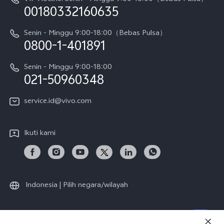
Berita
V70 FE
00180332160635
Harga Spare Part
Karir
Y05
Senin - Minggu 9:00-18:00（Bebas Pulsa）
Otentikasi IMEI
0800-1-401891
Pemberitahuan Hukum
X300 Pro
Cek status perbaikan
Tentang Kami
Senin - Minggu 9:00-18:00
Gerai Terdekat
Kebijakan Garansi vivo
021-50960348
CSR
Lihat Semua
Layanan Perbaikan Antar Jemput
service.id@vivo.com
Pusat Privasi vivo
Vast Finance
Keberlanjutan
Ikuti kami
Unduh LUT untuk Memulihkan Log
Indonesia | Pilih negara/wilayah