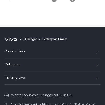
Dukungan
Pertanyaan Umum
Popular Links
Y500
Dukungan
T5
FAQs
Tentang vivo
T5 Pro
Service Center
Info vivo
Y31d Pro
Funtouch OS
WhatsApp (Senin - Minggu 9:00-18:00)
Sejarah
V70
Pembaruan Sistem
VIP Hotline: Senin - Minggu 9:00-18:00（Bebas Pulsa）