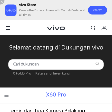
vivo Store
Get APP
Create the Extraordinary with Tech & Fashion at
all times.
Orderan saya
Keranjang
Masuk/Daftar
Selamat datang di Dukungan vivo
Akun Saya
X Fold3 Pro
Kata sandi layar kunci
X60 Pro
Terdiri dari Tiga Kamera Belakang