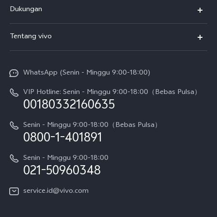
Y500
Dukungan
T5
FAQs
Tentang vivo
T5 Pro
Service Center
Info vivo
Y31d Pro
Funtouch OS
WhatsApp (Senin - Minggu 9:00-18:00)
Sejarah
V70
Pembaruan Sistem
VIP Hotline: Senin - Minggu 9:00-18:00（Bebas Pulsa）
Berita
V70 FE
00180332160635
Harga Spare Part
Karir
Y05
Senin - Minggu 9:00-18:00（Bebas Pulsa）
Otentikasi IMEI
0800-1-401891
Pemberitahuan Hukum
X300 Pro
Cek status perbaikan
Tentang Kami
Senin - Minggu 9:00-18:00
Gerai Terdekat
Kebijakan Garansi vivo
021-50960348
CSR
Lihat Semua
Layanan Perbaikan Antar Jemput
service.id@vivo.com
Pusat Privasi vivo
Vast Finance
Keberlanjutan