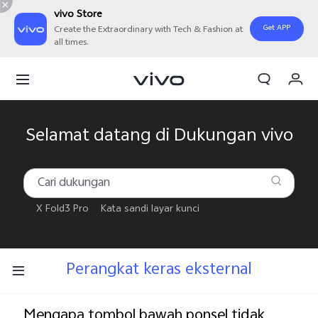
vivo Store
Get APP
Create the Extraordinary with Tech & Fashion at
all times.
Orderan saya
Keranjang
Masuk/Daftar
Selamat datang di Dukungan vivo
Akun Saya
X Fold3 Pro
Kata sandi layar kunci
Perangkat keras eksternal
Mengapa tombol bawah ponsel tidak