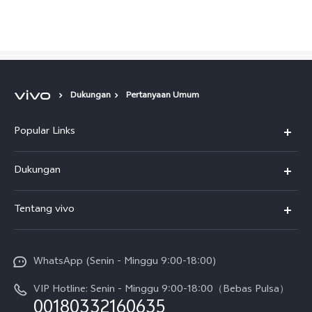
Dukungan
Pertanyaan Umum
Popular Links
Y500
Dukungan
T5
FAQs
Tentang vivo
T5 Pro
Service Center
Info vivo
Y31d Pro
Funtouch OS
WhatsApp (Senin - Minggu 9:00-18:00)
Sejarah
V70
Pembaruan Sistem
VIP Hotline: Senin - Minggu 9:00-18:00（Bebas Pulsa）
Berita
V70 FE
00180332160635
Harga Spare Part