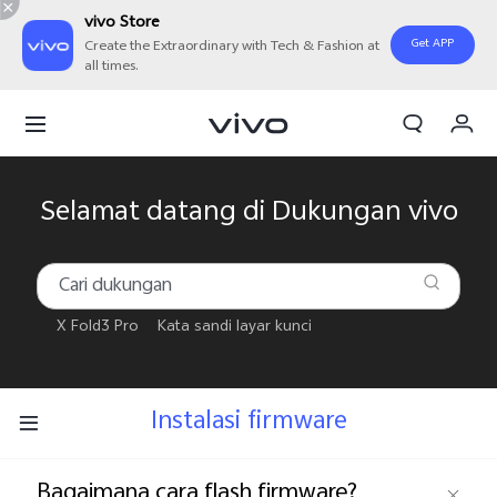
vivo Store
Get APP
Create the Extraordinary with Tech & Fashion at
all times.
Orderan saya
Keranjang
Masuk/Daftar
Selamat datang di Dukungan vivo
Akun Saya
X Fold3 Pro
Kata sandi layar kunci
Instalasi firmware
Bagaimana cara flash firmware?