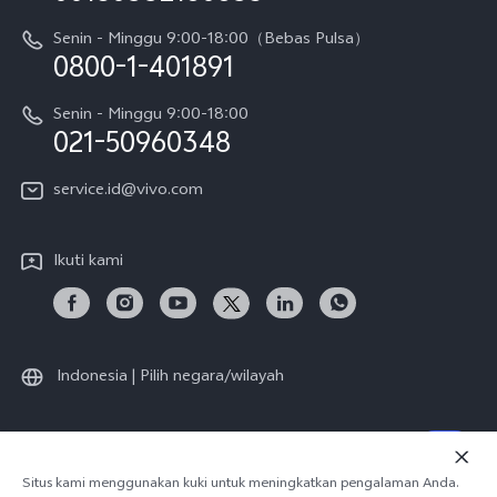
Karir
Y05
Senin - Minggu 9:00-18:00（Bebas Pulsa）
Otentikasi IMEI
0800-1-401891
Pemberitahuan Hukum
X300 Pro
Cek status perbaikan
Tentang Kami
Senin - Minggu 9:00-18:00
Gerai Terdekat
Kebijakan Garansi vivo
021-50960348
CSR
Lihat Semua
Layanan Perbaikan Antar Jemput
service.id@vivo.com
Pusat Privasi vivo
Vast Finance
Keberlanjutan
Ikuti kami
Unduh LUT untuk Memulihkan Log
Indonesia | Pilih negara/wilayah
© 2026 vivo Mobile Communication Co., Ltd. Semua hak dilindungi
Situs kami menggunakan kuki untuk meningkatkan pengalaman Anda.
undang-undang.