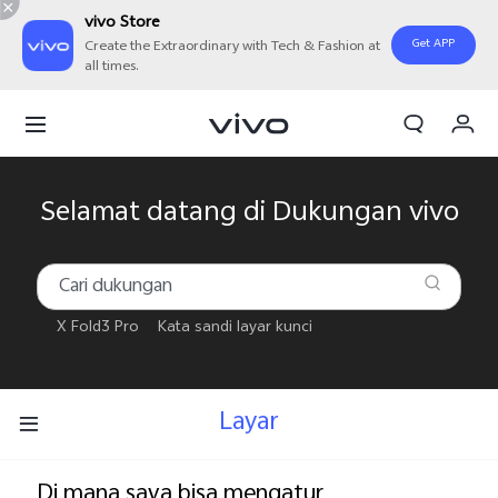
vivo Store
Get APP
Create the Extraordinary with Tech & Fashion at
all times.
Orderan saya
Keranjang
Masuk/Daftar
Selamat datang di Dukungan vivo
Akun Saya
X Fold3 Pro
Kata sandi layar kunci
Layar
Di mana saya bisa mengatur