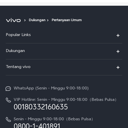
Dukungan
Pertanyaan Umum
Popular Links
Y500
Dukungan
T5
FAQs
Tentang vivo
T5 Pro
Service Center
Info vivo
Y31d Pro
Funtouch OS
WhatsApp (Senin - Minggu 9:00-18:00)
Sejarah
V70
Pembaruan Sistem
VIP Hotline: Senin - Minggu 9:00-18:00（Bebas Pulsa）
Berita
V70 FE
00180332160635
Harga Spare Part
Karir
Y05
Senin - Minggu 9:00-18:00（Bebas Pulsa）
Otentikasi IMEI
0800-1-401891
Pemberitahuan Hukum