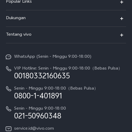
Popular Links
Y500
Dukungan
T5
FAQs
Tentang vivo
T5 Pro
Service Center
Info vivo
Y31d Pro
Funtouch OS
WhatsApp (Senin - Minggu 9:00-18:00)
Sejarah
V70
Pembaruan Sistem
VIP Hotline: Senin - Minggu 9:00-18:00（Bebas Pulsa）
Berita
V70 FE
00180332160635
Harga Spare Part
Karir
Y05
Senin - Minggu 9:00-18:00（Bebas Pulsa）
Otentikasi IMEI
0800-1-401891
Pemberitahuan Hukum
X300 Pro
Cek status perbaikan
Tentang Kami
Senin - Minggu 9:00-18:00
Gerai Terdekat
Kebijakan Garansi vivo
021-50960348
CSR
Lihat Semua
Layanan Perbaikan Antar Jemput
service.id@vivo.com
Pusat Privasi vivo