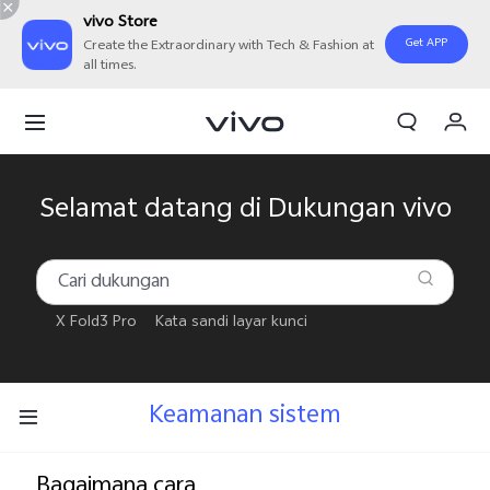
vivo Store
Get APP
Create the Extraordinary with Tech & Fashion at
all times.
Orderan saya
Keranjang
Masuk/Daftar
Selamat datang di Dukungan vivo
Akun Saya
X Fold3 Pro
Kata sandi layar kunci
Keamanan sistem
Bagaimana cara