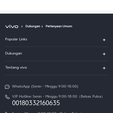
Dukungan
Pertanyaan Umum
Popular Links
Y500
Dukungan
T5
FAQs
Tentang vivo
T5 Pro
Service Center
Info vivo
Y31d Pro
Funtouch OS
WhatsApp (Senin - Minggu 9:00-18:00)
Sejarah
V70
Pembaruan Sistem
VIP Hotline: Senin - Minggu 9:00-18:00（Bebas Pulsa）
Berita
V70 FE
00180332160635
Harga Spare Part
Karir
Y05