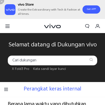
vivo Store
Get APP
Create the Extraordinary with Tech & Fashion at
all times.
Orderan saya
Keranjang
Masuk/Daftar
Selamat datang di Dukungan vivo
Akun Saya
X Fold3 Pro
Kata sandi layar kunci
Perangkat keras internal
Berapa lama waktu yang dibutuhkan