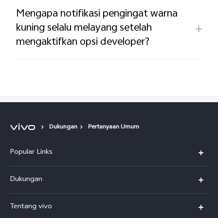
Mengapa notifikasi pengingat warna
kuning selalu melayang setelah
mengaktifkan opsi developer?
Dukungan
Pertanyaan Umum
Popular Links
Y500
Dukungan
T5
FAQs
Tentang vivo
T5 Pro