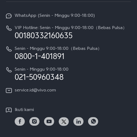
Service Center
Info vivo
Y31d Pro
Funtouch OS
WhatsApp (Senin - Minggu 9:00-18:00)
Sejarah
V70
Pembaruan Sistem
VIP Hotline: Senin - Minggu 9:00-18:00（Bebas Pulsa）
Berita
V70 FE
00180332160635
Harga Spare Part
Karir
Y05
Senin - Minggu 9:00-18:00（Bebas Pulsa）
Otentikasi IMEI
0800-1-401891
Pemberitahuan Hukum
X300 Pro
Cek status perbaikan
Tentang Kami
Senin - Minggu 9:00-18:00
Gerai Terdekat
Kebijakan Garansi vivo
021-50960348
CSR
Lihat Semua
Layanan Perbaikan Antar Jemput
service.id@vivo.com
Pusat Privasi vivo
Vast Finance
Keberlanjutan
Ikuti kami
Unduh LUT untuk Memulihkan Log