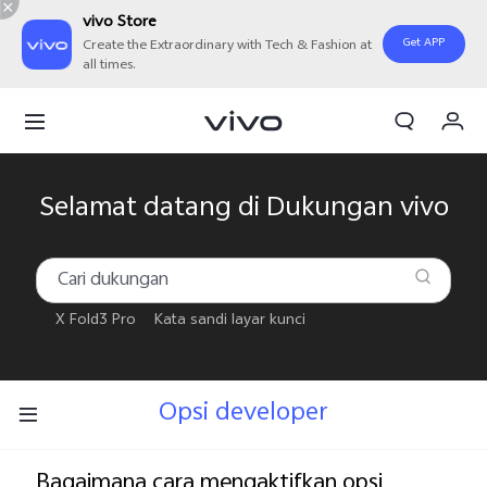
vivo Store
Get APP
Create the Extraordinary with Tech & Fashion at
all times.
Orderan saya
Keranjang
Masuk/Daftar
Selamat datang di Dukungan vivo
Akun Saya
X Fold3 Pro
Kata sandi layar kunci
Opsi developer
Bagaimana cara mengaktifkan opsi