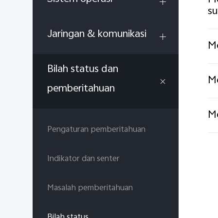
Me
su
Jaringan & komunikasi
Me
Bilah status dan
Me
pemberitahuan
Me
Pengaturan pemberitahuan
Indikator dan senter
Masalah pemberitahuan
Bilah status