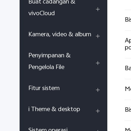
Buat cadangan &
vivoCloud
Bi
Kamera, video & album
Ap
po
Penyimpanan &
Pengelola File
Ba
Fitur sistem
Me
i Theme & desktop
Bi
Sistem operasi