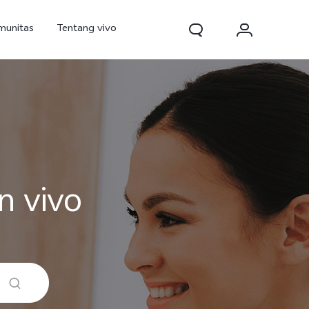
munitas
Tentang vivo
n vivo
d Pro
V70
V70 FE
baru
baru
baru