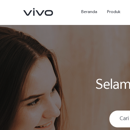
Beranda
Produk
Selam
Y500
X300 Ultra
baru
baru