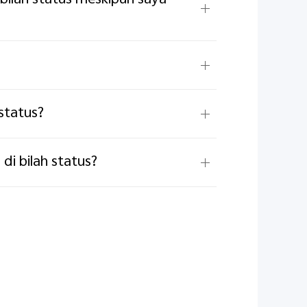
bilah status meskipun saya
?
status?
i bilah status?