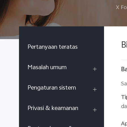
X Fo
B
Pertanyaan teratas
Masalah umum
Ba
Sa
Pengaturan sistem
Ti
da
Privasi & keamanan
Ap