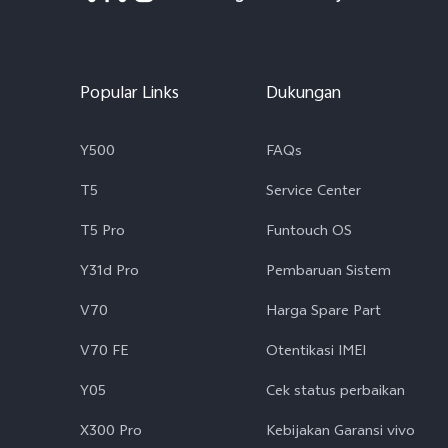
Popular Links
Dukungan
Y500
FAQs
T5
Service Center
T5 Pro
Funtouch OS
Y31d Pro
Pembaruan Sistem
V70
Harga Spare Part
V70 FE
Otentikasi IMEI
Y05
Cek status perbaikan
X300 Pro
Kebijakan Garansi vivo