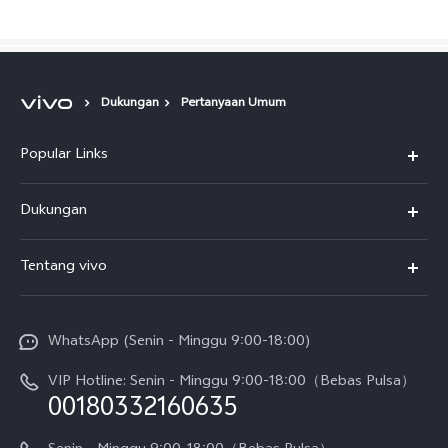
Dukungan
Pertanyaan Umum
Popular Links
Indonesia | Pilih negara/wilayah
Y500
Dukungan
T5
FAQs
Tentang vivo
T5 Pro
Service Center
Info vivo
Y31d Pro
Funtouch OS
WhatsApp (Senin - Minggu 9:00-18:00)
Sejarah
V70
Pembaruan Sistem
VIP Hotline: Senin - Minggu 9:00-18:00（Bebas Pulsa）
Berita
V70 FE
00180332160635
Harga Spare Part
Karir
Y05