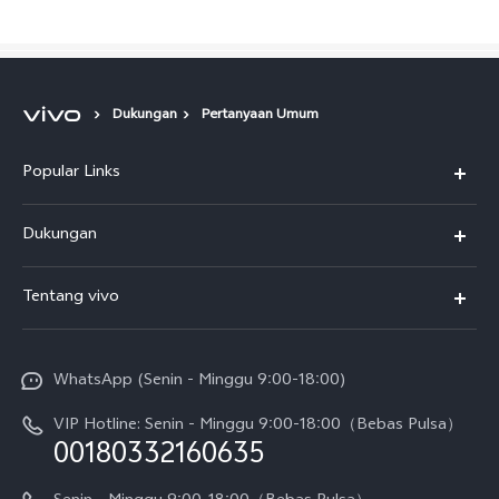
Dukungan
Pertanyaan Umum
Popular Links
Indonesia | Pilih negara/wilayah
Y500
Dukungan
T5
FAQs
Tentang vivo
T5 Pro
Service Center
Info vivo
Y31d Pro
Funtouch OS
WhatsApp (Senin - Minggu 9:00-18:00)
Sejarah
V70
Pembaruan Sistem
VIP Hotline: Senin - Minggu 9:00-18:00（Bebas Pulsa）
Berita
V70 FE
00180332160635
Harga Spare Part
Karir
Y05