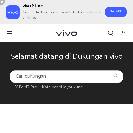
vivo Store
Get APP
Create the Extraordinary with Tech & Fashion at
all times.
Orderan saya
Keranjang
Masuk/Daftar
Selamat datang di Dukungan vivo
Akun Saya
X Fold3 Pro
Kata sandi layar kunci