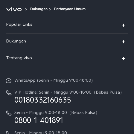
Dukungan
Pertanyaan Umum
Popular Links
Y500
Dukungan
T5
FAQs
Tentang vivo
T5 Pro
Service Center
Info vivo
Y31d Pro
Funtouch OS
WhatsApp (Senin - Minggu 9:00-18:00)
Sejarah
V70
Pembaruan Sistem
VIP Hotline: Senin - Minggu 9:00-18:00（Bebas Pulsa）
Berita
V70 FE
00180332160635
Harga Spare Part
Karir
Y05
Senin - Minggu 9:00-18:00（Bebas Pulsa）
Otentikasi IMEI
0800-1-401891
Pemberitahuan Hukum
X300 Pro
Cek status perbaikan
Tentang Kami
Senin - Minggu 9:00-18:00