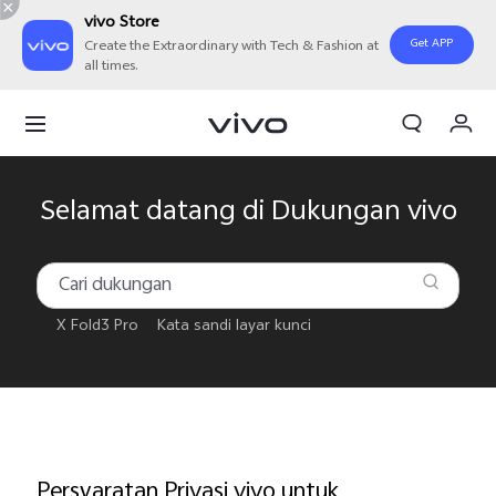
vivo Store
Get APP
Create the Extraordinary with Tech & Fashion at
all times.
Orderan saya
Keranjang
Masuk/Daftar
Selamat datang di Dukungan vivo
Akun Saya
X Fold3 Pro
Kata sandi layar kunci
Persyaratan Privasi vivo untuk