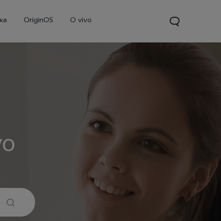
ка
OriginOS
O vivo
vo
V70
Y31d
Новинка