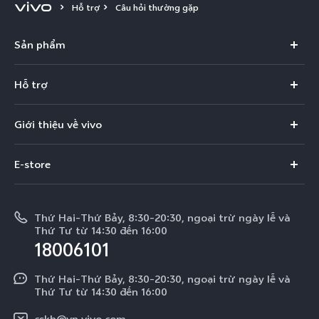
Hỗ trợ
Câu hỏi thường gặp
Việt Nam | Chọn quốc gia/khu vực
Sản phẩm
X300 Pro
Hỗ trợ
X300
Câu hỏi thường gặp
Giới thiệu về vivo
V60
Trung tâm dịch vụ
Thông tin
V60 Lite 5G
E-store
Funtouch OS
Tin tức
V50 Lite 5G
E-store
Cập nhật hệ thống
Thông báo pháp lý
V50 Lite
Thứ Hai-Thứ Bảy, 8:30-20:30, ngoại trừ ngày lễ và
Tra cứu giá linh kiện
Thứ Tư từ 14:30 đến 16:00
Về chúng tôi
18006101
Y39 5G
Xác thực bằng IMEI
Trung tâm Quyền riêng tư của vivo
Y29
Thứ Hai-Thứ Bảy, 8:30-20:30, ngoại trừ ngày lễ và
Dịch vụ cuộc hẹn
Thứ Tư từ 14:30 đến 16:00
Tính Bền Vững
Y19s Pro
Truy vấn tiến độ sửa chữa
cskh@vn.vivo.com