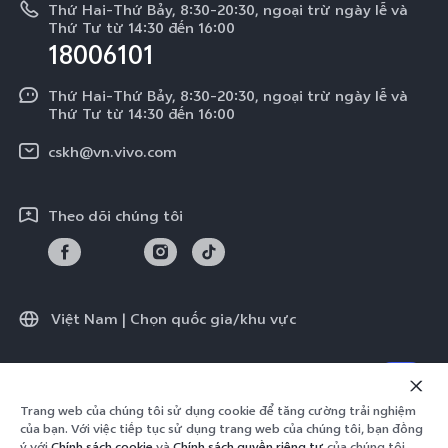
V50 Lite
Thứ Hai-Thứ Bảy, 8:30-20:30, ngoại trừ ngày lễ và
Tra cứu giá linh kiện
Thứ Tư từ 14:30 đến 16:00
Về chúng tôi
18006101
Y39 5G
Xác thực bằng IMEI
Trung tâm Quyền riêng tư của vivo
Y29
Thứ Hai-Thứ Bảy, 8:30-20:30, ngoại trừ ngày lễ và
Dịch vụ cuộc hẹn
Thứ Tư từ 14:30 đến 16:00
Tính Bền Vững
Y19s Pro
Truy vấn tiến độ sửa chữa
cskh@vn.vivo.com
Y04
Prize-giving Quiz
Theo dõi chúng tôi
Chính sách bảo hành của vivo
Tải LUTs để khôi phục Log
Việt Nam | Chọn quốc gia/khu vực
© 2026 vivo Mobile Communication Co., Ltd. Bảo lưu toàn quyền.
Trang web của chúng tôi sử dụng cookie để tăng cường trải nghiệm
Chính sách quyền riêng tư của vivo
|
Chính sách cookie
|
của bạn. Với việc tiếp tục sử dụng trang web của chúng tôi, bạn đồng
Hỗ trợ Quyền riêng tư
|
Điều khoản giao dịch
ý với
Chính sách cookie
và
Chính sách quyền riêng tư
của chúng tôi.