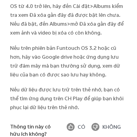
OS từ
4.0
trở lên, hãy đến
Cài đặt>Albums
kiểm
tra xem
Đã xóa gần đây
đã được bật lên chưa.
Việt Nam | Chọn quốc gia/khu vực
Nếu đã bật, đến
Albums
>mở
Đã xóa gần đây
để
xem ảnh và video bị xóa có còn không.
Nếu trên phiên bản Funtouch OS
3.2
hoặc cũ
hơn, hãy vào
Google drive
hoặc ứng dụng lưu
trữ đám mây mà bạn thường sử dụng, xem dữ
liệu của bạn có được sao lưu hay không.
Nếu dữ liệu được lưu trữ trên
thẻ nhớ
, bạn có
thể tìm ứng dụng trên CH Play để giúp bạn khôi
phục lại dữ liệu trên thẻ nhớ.
Thông tin này có
CÓ
KHÔNG
hữu ích không?