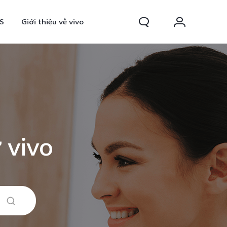
S
Giới thiệu về vivo
 vivo
0 FE
Y31d
mới
mới