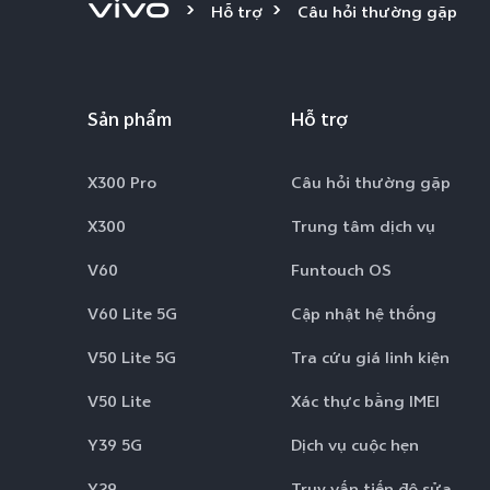
Hỗ trợ
Câu hỏi thường gặp
Sản phẩm
Hỗ trợ
X300 Pro
Câu hỏi thường gặp
X300
Trung tâm dịch vụ
V60
Funtouch OS
V60 Lite 5G
Cập nhật hệ thống
V50 Lite 5G
Tra cứu giá linh kiện
V50 Lite
Xác thực bằng IMEI
Y39 5G
Dịch vụ cuộc hẹn
Y29
Truy vấn tiến độ sửa