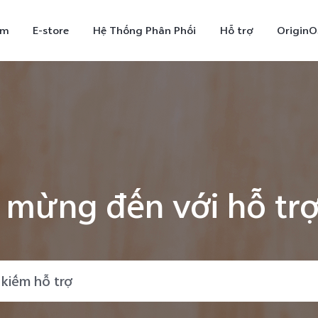
ẩm
E-store
Hệ Thống Phân Phối
Hỗ trợ
OriginO
 mừng đến với hỗ trợ
X300
V70
V7
mới