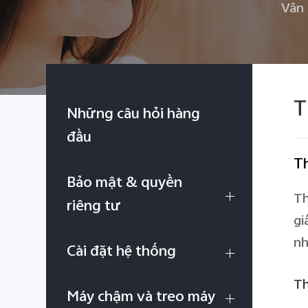
Vân 
T
Những câu hỏi hàng
đầu
Th
Bảo mật & quyền
Th
riêng tư
gi
nh
Cài đặt hệ thống
Th
Máy chậm và treo máy