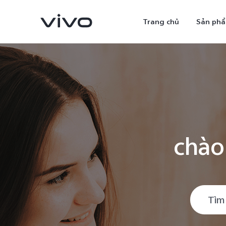
Trang chủ
Sản ph
chào
X300 Ultra
X300 Pro
mới