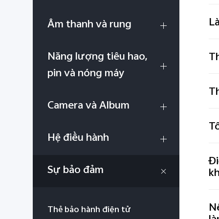
Là
Âm thanh và rung
Năng lượng tiêu hao,
Th
pin và nóng máy
Th
Camera và Album
Tô
Hệ điều hành
Đi
Sự bảo đảm
k
Nế
Thẻ bảo hành điện tử
là