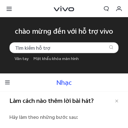
Giỏ hàng
chào mừng đến với hỗ trợ vivo
Đặt hàng
Đăng nhập/Đăng ký
Vân tay
Mật khẩu khóa màn hình
Tài khoản của tôi
Nhạc
Làm cách nào thêm lời bài hát?
Hãy làm theo những bước sau: