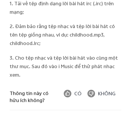
1. Tải về tệp định dạng lời bài hát irc (
.irc
) trên
mạng;
Việt Nam | Chọn quốc gia/khu vực
2. Đảm bảo rằng tệp nhạc và tệp lời bài hát có
tên tệp giống nhau
, ví dụ: childhood.mp3,
childhood.lrc;
3. Cho tệp nhạc và tệp lời bài hát vào
cùng một
thư mục
. Sau đó vào i Music để thử phát nhạc
xem.
Thông tin này có
CÓ
KHÔNG
hữu ích không?